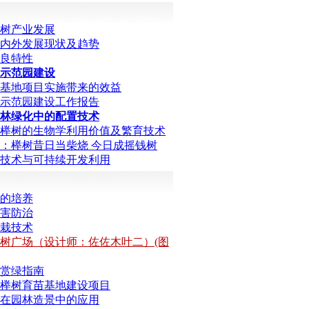
树产业发展
内外发展现状及趋势
良特性
示范园建设
基地项目实施带来的效益
示范园建设工作报告
林绿化中的配置技术
榉树的生物学利用价值及繁育技术
：榉树昔日当柴烧 今日成摇钱树
技术与可持续开发利用
的培养
害防治
栽技术
树广场（设计师：佐佐木叶二）(图
赏绿指南
榉树育苗基地建设项目
在园林造景中的应用