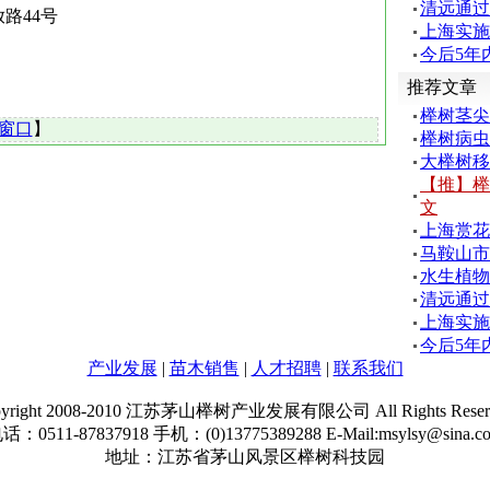
清远通过
路44号
上海实施
今后5年
推荐文章
榉树茎尖
窗口
】
榉树病虫
大榉树移
【推】榉
文
上海赏花
马鞍山市
水生植物
清远通过
上海实施
今后5年
产业发展
|
苗木销售
|
人才招聘
|
联系我们
pyright 2008-2010 江苏茅山榉树产业发展有限公司 All Rights Reserv
话：0511-87837918 手机：(0)13775389288 E-Mail:msylsy@sina.c
地址：江苏省茅山风景区榉树科技园