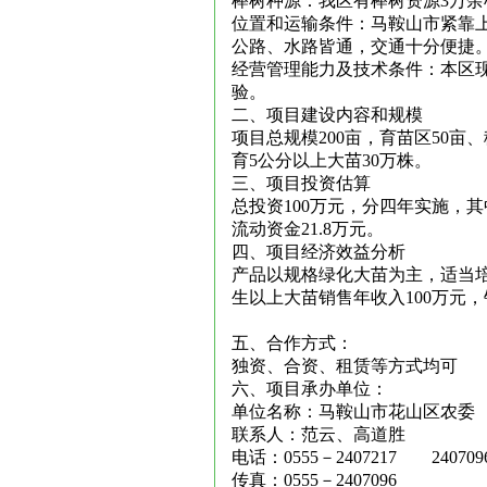
榉树种源：我区有榉树资源3万余
位置和运输条件：马鞍山市紧靠
公路、水路皆通，交通十分便捷
经营管理能力及技术条件：本区
验。
二、项目建设内容和规模
项目总规模200亩，育苗区50亩
育5公分以上大苗30万株。
三、项目投资估算
总投资100万元，分四年实施，其中
流动资金21.8万元。
四、项目经济效益分析
产品以规格绿化大苗为主，适当培
生以上大苗销售年收入100万元，
年
五、合作方式：
独资、合资、租赁等方式均可
六、项目承办单位：
单位名称：马鞍山市花山区农委
联系人：范云、高道胜
电话：0555－2407217 240709
传真：0555－2407096