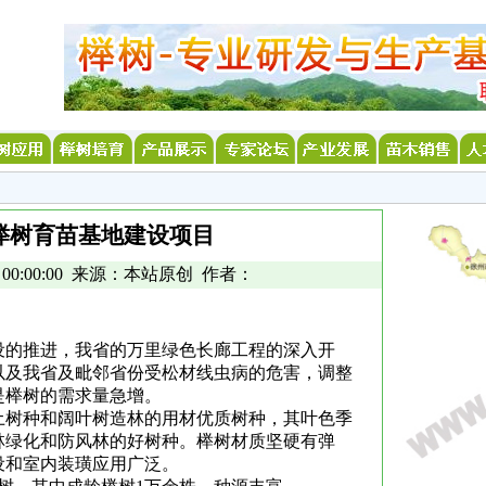
榉树育苗基地建设项目
26 00:00:00 来源：本站原创 作者：
设的推进，我省的万里绿色长廊工程的深入开
以及我省及毗邻省份受松材线虫病的危害，调整
是榉树的需求量急增。
土树种和阔叶树造林的用材优质树种，其叶色季
林绿化和防风林的好树种。榉树材质坚硬有弹
设和室内装璜应用广泛。