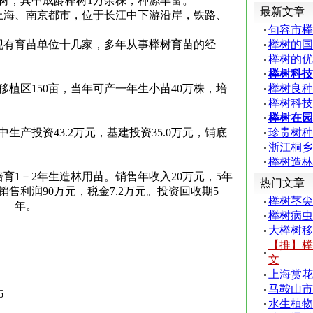
树，其中成龄榉树1万余株，种源丰富。
最新文章
上海、南京都市，位于长江中下游沿岸，铁路、
。
句容市榉
现有育苗单位十几家，多年从事榉树育苗的经
榉树的国
榉树的优
榉树科技
、移植区150亩，当年可产一年生小苗40万株，培
榉树良种
榉树科技
榉树在园
生产投资43.2万元，基建投资35.0万元，铺底
珍贵树种
浙江桐乡
榉树造林
育1－2年生造林用苗。销售年收入20万元，5年
热门文章
销售利润90万元，税金7.2万元。投资回收期5
榉树茎尖
。
榉树病虫
大榉树移
【推】榉
文
上海赏花
马鞍山市
6
水生植物