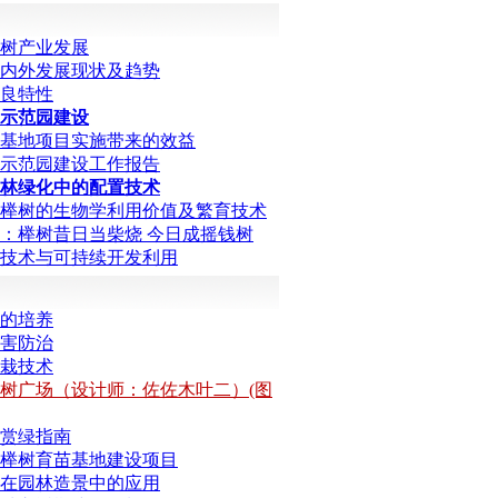
树产业发展
内外发展现状及趋势
良特性
示范园建设
基地项目实施带来的效益
示范园建设工作报告
林绿化中的配置技术
榉树的生物学利用价值及繁育技术
：榉树昔日当柴烧 今日成摇钱树
技术与可持续开发利用
的培养
害防治
栽技术
树广场（设计师：佐佐木叶二）(图
赏绿指南
榉树育苗基地建设项目
在园林造景中的应用