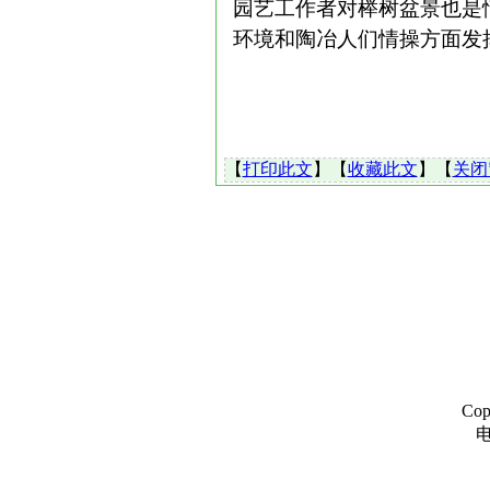
园艺工作者对榉树盆景也是
环境和陶冶人们情操方面发
【
打印此文
】【
收藏此文
】【
关闭
Co
电