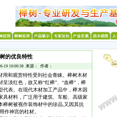
树的优良特性
6-19 10:00:38 来源： 作者：
材用和观赏特性受到社会青睐。榉树木材
呈淡红色，故又称“红榉”、“血榉”，榉
型代表。在现代木材加工产品中，榉木因
家具材料，广泛用于建筑、车船、高级家
本
榉树
被视作装饰材中的珍品
,
又因其抗
用作神宫的柱材。