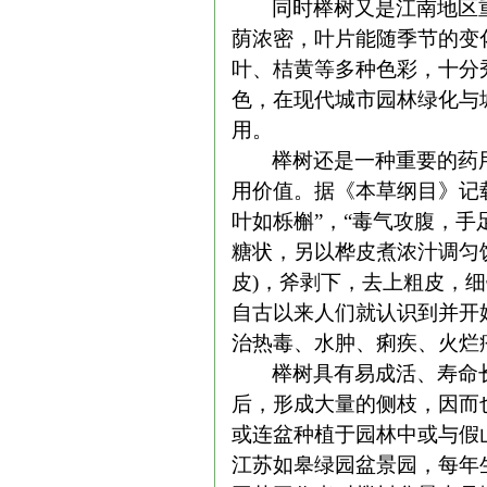
同时榉树又是江南地区
荫浓密，叶片能随季节的变
叶、桔黄等多种色彩，十分
色，在现代城市园林绿化与
用。
榉树还是一种重要的药
用价值。据《本草纲目》记
叶如栎槲”，“毒气攻腹，
糖状，另以桦皮煮浓汁调匀
皮
)
，斧剥下，去上粗皮，细
自古以来人们就认识到并开
治热毒、水肿、痢疾、火烂
榉树具有易成活、寿命
后，形成大量的侧枝，因而
或连盆种植于园林中或与假
江苏如皋绿园盆景园，每年