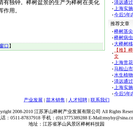
情有独钟。榉树盆景的生产为榉树在美化
清远通过
上海实施
挥作用。
今后5年
推荐文章
榉树茎尖
榉树病虫
大榉树移
窗口
】
【推】榉
文
上海赏花
马鞍山市
水生植物
清远通过
上海实施
今后5年
产业发展
|
苗木销售
|
人才招聘
|
联系我们
pyright 2008-2010 江苏茅山榉树产业发展有限公司 All Rights Reserv
话：0511-87837918 手机：(0)13775389288 E-Mail:msylsy@sina.c
地址：江苏省茅山风景区榉树科技园