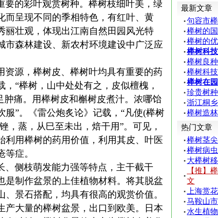
重要的彩叶观赏树种。榉树枝细叶美，绿
最新文章
化而呈现不同的季相特色，有红叶、黄
句容市榉
秀丽壮观，体现出江南自然田园风光特
榉树的国
榉树的优
城市森林建设、新农村环境建设中广泛应
榉树科技
榉树良种
用资源，榉树皮、榉树叶均具有重要的药
榉树科技
榉树在园
载，“榉树，山中处处有之，皮似檀槐，
珍贵树种
手足肿痛。用榉树皮和槲树皮煮汁。浓哪饴
浙江桐乡
饮服”。《雷公炮炙论》记载，“凡使
(
榉树
榉树造林
锉，蒸，从巳至未出，焙干用”。可见，
热门文章
始利用榉树的药用价值，利用其皮、叶医
榉树茎尖
榉树病虫
疮等症。
大榉树移
长、侧枝萌发能力强等特点，主干截干
【推】榉
也是制作盆景的上佳植物材料。将其脱盆
文
上海赏花
山、景石搭配，均具有很高的观赏价值。
马鞍山市
生产大量的榉树盆景，出口到欧美。日本
水生植物